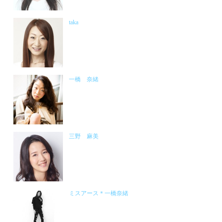
taka
一橋 奈緒
三野 麻美
ミスアース＊一橋奈緒