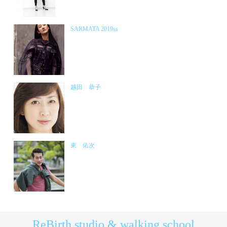
SARMATA 2019ss
越田 恭子
東 佑次
ReBirth studio & walking school