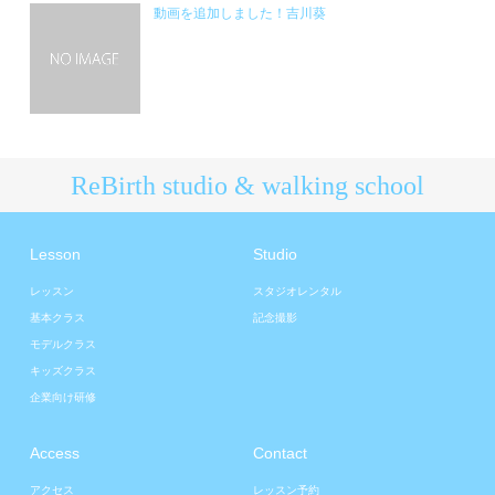
動画を追加しました！吉川葵
ReBirth studio & walking school
Lesson
Studio
レッスン
スタジオレンタル
基本クラス
記念撮影
モデルクラス
キッズクラス
企業向け研修
Access
Contact
アクセス
レッスン予約